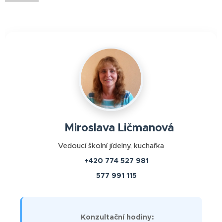
👩‍🍳 Miroslava Ličmanová
Vedoucí školní jídelny, kuchařka
📞
+420 774 527 981
☎️
577 991 115
📅 Konzultační hodiny: