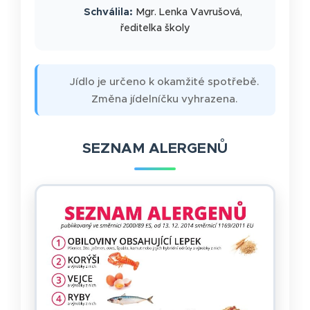
🏫
Schválila:
Mgr. Lenka Vavrušová,
ředitelka školy
🍽️ Jídlo je určeno k okamžité spotřebě.
⚠️ Změna jídelníčku vyhrazena.
SEZNAM ALERGENŮ