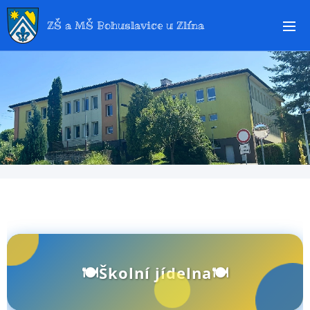
ZŠ a MŠ Bohuslavice u Zlína
🍽Školní jídelna🍽