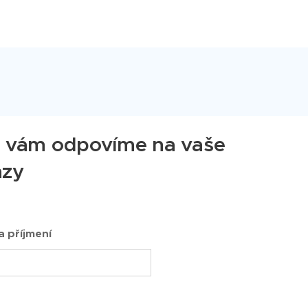
i vám odpovíme na vaše
azy
 příjmení