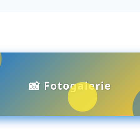
📸
Fotogalerie