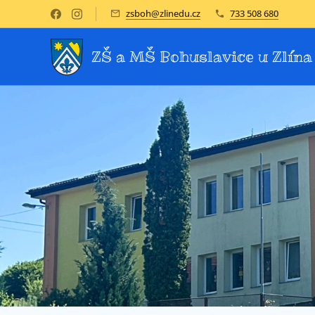
zsboh@zlinedu.cz
733 508 680
ZŠ a MŠ Bohuslavice u Zlína