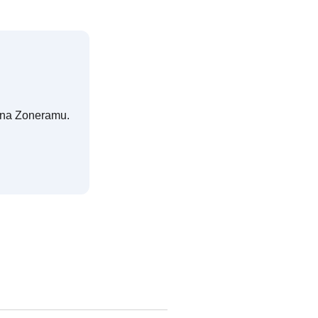
e na Zoneramu.
1