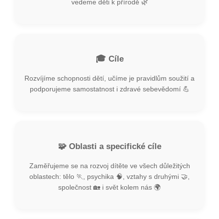
vedeme děti k přírodě 🌿
🎓 Cíle
Rozvíjíme schopnosti dětí, učíme je pravidlům soužití a
podporujeme samostatnost i zdravé sebevědomí 💪
🧩 Oblasti a specifické cíle
Zaměřujeme se na rozvoj dítěte ve všech důležitých
oblastech: tělo 🏃, psychika 🧠, vztahy s druhými 🤝,
společnost 🏡 i svět kolem nás 🌍