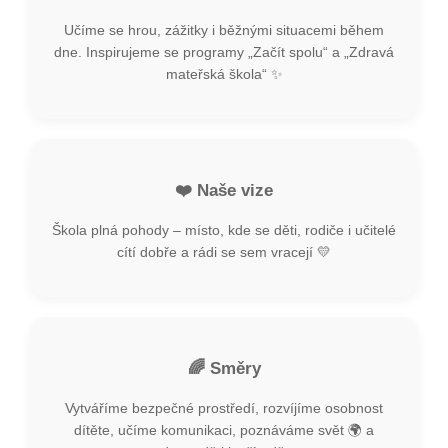
Učíme se hrou, zážitky i běžnými situacemi během
dne. Inspirujeme se programy „Začít spolu“ a „Zdravá
mateřská škola“ ✨
❤️ Naše vize
Škola plná pohody – místo, kde se děti, rodiče i učitelé
cítí dobře a rádi se sem vracejí 💛
🌈 Směry
Vytváříme bezpečné prostředí, rozvíjíme osobnost
dítěte, učíme komunikaci, poznáváme svět 🌍 a