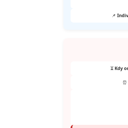
📌
Indiv
⏳
Kdy o