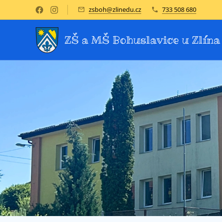
zsboh@zlinedu.cz
733 508 680
ZŠ a MŠ Bohuslavice u Zlína