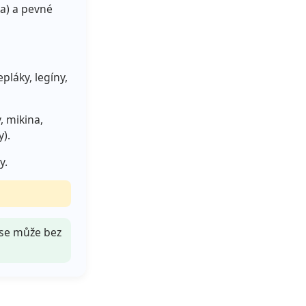
ka) a pevné
pláky, legíny,
 mikina,
y).
y.
 se může bez