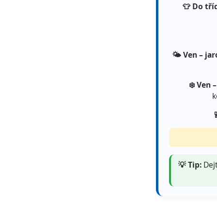
👕 Do tří
🌤️ Ven – jar
❄️ Ven 
k
💡 Tip:
Dejt