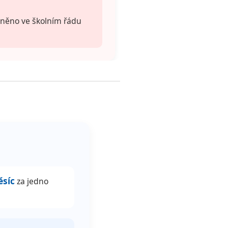
sněno ve školním řádu
ěsíc
za jedno