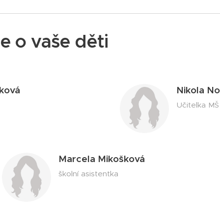
e o vaše děti
čková
Nikola N
Učitelka MŠ
Marcela Mikošková
školní asistentka