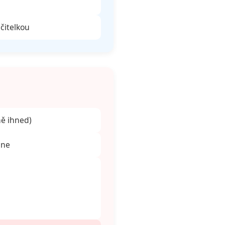
čitelkou
ně ihned)
dne