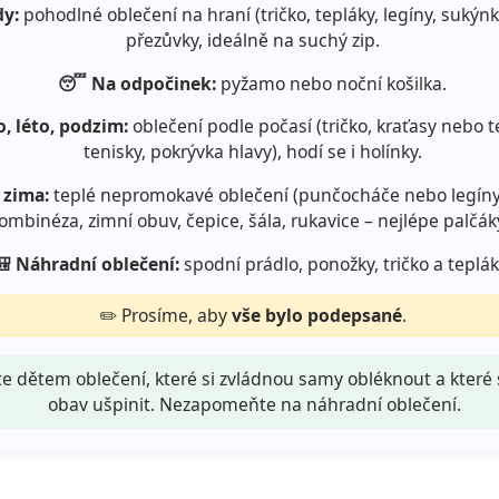
dy:
pohodlné oblečení na hraní (tričko, tepláky, legíny, sukýn
přezůvky, ideálně na suchý zip.
😴 Na odpočinek:
pyžamo nebo noční košilka.
o, léto, podzim:
oblečení podle počasí (tričko, kraťasy nebo te
tenisky, pokrývka hlavy), hodí se i holínky.
– zima:
teplé nepromokavé oblečení (punčocháče nebo legíny,
ombinéza, zimní obuv, čepice, šála, rukavice – nejlépe palčák
🎒 Náhradní oblečení:
spodní prádlo, ponožky, tričko a teplák
✏️ Prosíme, aby
vše bylo podepsané
.
e dětem oblečení, které si zvládnou samy obléknout a které
obav ušpinit. Nezapomeňte na náhradní oblečení.