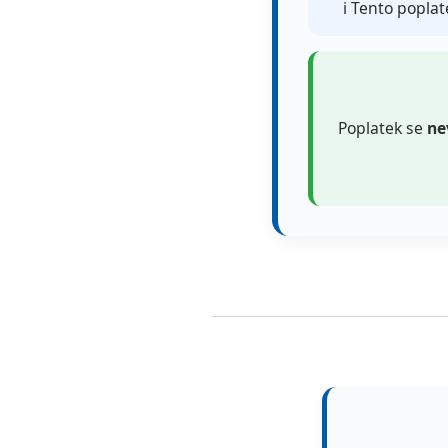
ℹ️ Tento popla
Poplatek se
ne