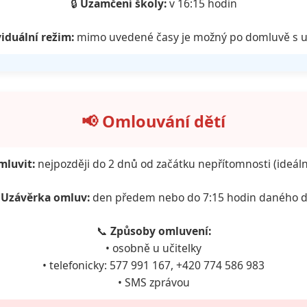
🔒
Uzamčení školy:
v 16:15 hodin
iduální režim:
mimo uvedené časy je možný po domluvě s u
📢 Omlouvání dětí
mluvit:
nejpozději do 2 dnů od začátku nepřítomnosti (ideál
⏰
Uzávěrka omluv:
den předem nebo do 7:15 hodin daného 
📞
Způsoby omluvení:
• osobně u učitelky
• telefonicky: 577 991 167, +420 774 586 983
• SMS zprávou