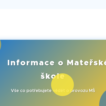
📝Informace o Mateřsk
škole
👩‍🏫 Vše co potřebujete vědět o provozu MŠ 👨‍🏫