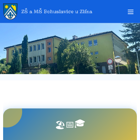
ZŠ a MŠ Bohuslavice u Zlína
🎓
📅
🏖️